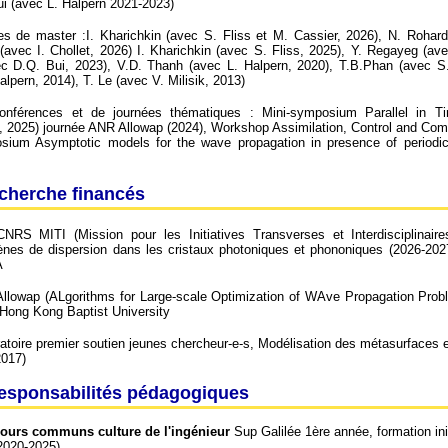
i (avec L. Halpern 2021-2023)
s de master :I. Kharichkin (avec S. Fliss et M. Cassier, 2026), N. Rohard
avec I. Chollet, 2026) I. Kharichkin (avec S. Fliss, 2025), Y. Regayeg (avec
c D.Q. Bui, 2023), V.D. Thanh (avec L. Halpern, 2020), T.B.Phan (avec S. 
pern, 2014), T. Le (avec V. Milisik, 2013)
conférences et de journées thématiques : Mini-symposium Parallel in
, 2025) journée ANR Allowap (2024), Workshop Assimilation, Control and Co
osium Asymptotic models for the wave propagation in presence of period
echerche financés
NRS MITI (Mission pour les Initiatives Transverses et Interdisciplinaire
s de dispersion dans les cristaux photoniques et phononiques (2026-2027)
A
llowap (ALgorithms for Large-scale Optimization of WAve Propagation Probl
 Hong Kong Baptist University
atoire premier soutien jeunes chercheur-e-s, Modélisation des métasurfaces et
2017)
 responsabilités pédagogiques
ours communs culture de l'ingénieur
Sup Galilée 1ère année, formation ini
2020-2025)