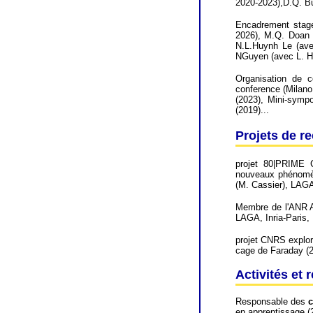
2020-2023),D.Q. Bu
Encadrement stage
2026), M.Q. Doan (
N.L.Huynh Le (ave
NGuyen (avec L. Hal
Organisation de 
conference (Milano
(2023), Mini-symp
(2019)...
Projets de r
projet 80|PRIME C
nouveaux phénomène
(M. Cassier), LAG
Membre de l'ANR A
LAGA, Inria-Paris,
projet CNRS explor
cage de Faraday (
Activités et
Responsable des
c
en apprentissage (