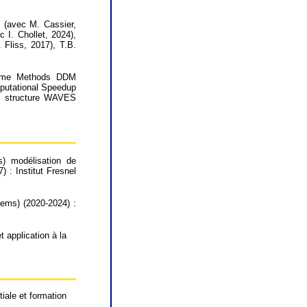
 (avec M. Cassier,
 I. Chollet, 2024),
Fliss, 2017), T.B.
 Time Methods DDM
mputational Speedup
ic structure WAVES
s) modélisation de
 : Institut Fresnel
ems) (2020-2024) :
 application à la
tiale et formation