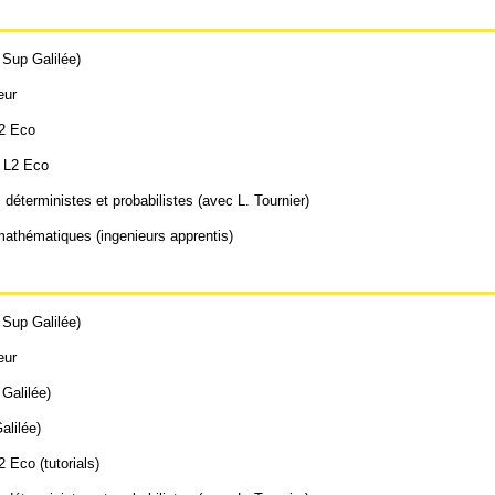
Sup Galilée)
eur
L2 Eco
; L2 Eco
déterministes et probabilistes (avec L. Tournier)
athématiques (ingenieurs apprentis)
Sup Galilée)
eur
Galilée)
alilée)
2 Eco (tutorials)