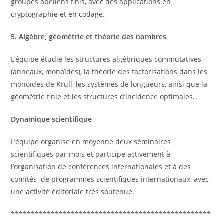
groupes abéliens finis, avec des applications en
cryptographie et en codage.
5. Alg
è
bre, g
é
om
é
trie et th
é
orie des nombres
L’équipe étudie les structures algébriques commutatives
(anneaux, monoïdes), la théorie des factorisations dans les
monoïdes de Krull, les systèmes de longueurs, ainsi que la
géométrie finie et les structures d’incidence optimales.
Dynamique scientifique
L’équipe organise en moyenne deux séminaires
scientifiques par mois et participe activement à
l’organisation de conférences internationales et à des
comités de programmes scientifiques internationaux, avec
une activité éditoriale très soutenue.
**************************************************